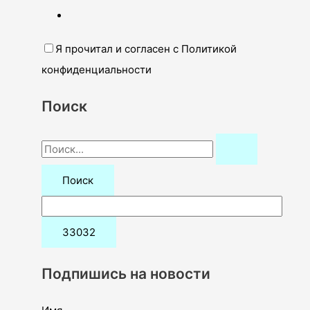
Я прочитал и согласен с Политикой
конфиденциальности
Поиск
П
о
и
с
к
:
Подпишись на новости