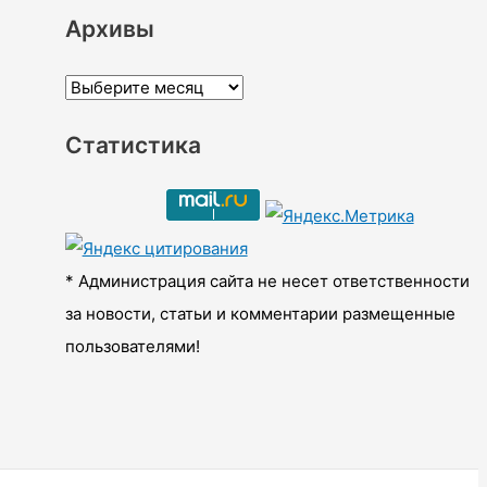
Архивы
А
р
Статистика
х
и
в
ы
* Администрация сайта не несет ответственности
за новости, статьи и комментарии размещенные
пользователями!