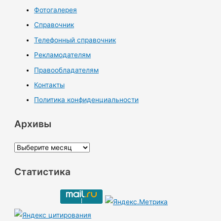
Фотогалерея
Справочник
Телефонный справочник
Рекламодателям
Правообладателям
Контакты
Политика конфиденциальности
Архивы
А
р
Статистика
х
и
в
ы