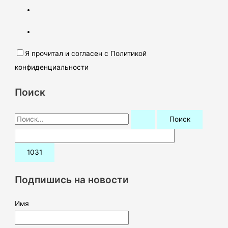
Я прочитал и согласен с Политикой
конфиденциальности
Поиск
П
о
и
с
к
Подпишись на новости
:
Имя