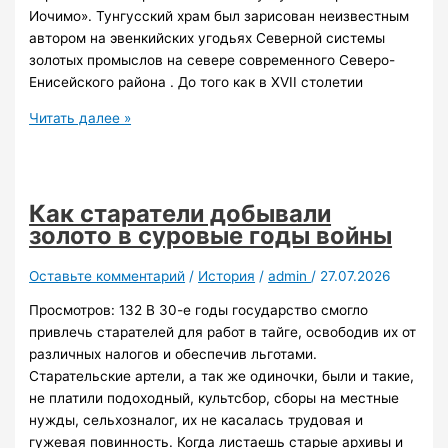
Иочимо». Тунгусский храм был зарисован неизвестным
автором на эвенкийских угодьях Северной системы
золотых промыслов на севере современного Северо-
Енисейского района . До того как в XVII столетии
Немного
Читать далее »
о
коренных
жителях,
языке
Как старатели добывали
и
золото в суровые годы войны
вере.
Оставьте комментарий
/
История
/
admin
/
27.07.2026
Просмотров: 132 В 30-е годы государство смогло
привлечь старателей для работ в тайге, освободив их от
различных налогов и обеспечив льготами.
Старательские артели, а так же одиночки, были и такие,
не платили подоходный, культсбор, сборы на местные
нужды, сельхозналог, их не касалась трудовая и
гужевая повинность. Когда листаешь старые архивы и