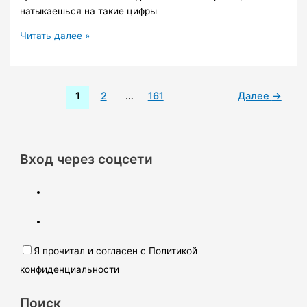
натыкаешься на такие цифры
Как
Читать далее »
старатели
добывали
золото
1
2
…
161
Далее
→
в
суровые
годы
войны
Вход через соцсети
Я прочитал и согласен с Политикой
конфиденциальности
Поиск