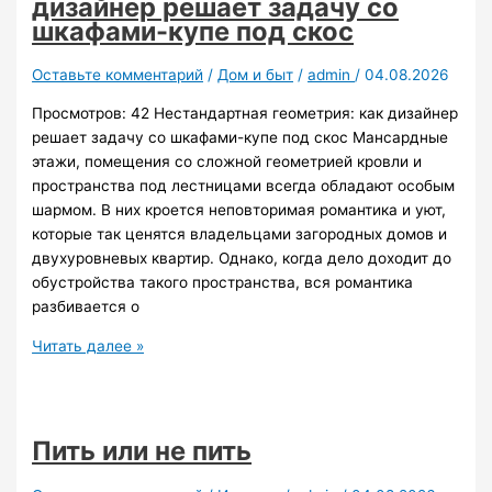
дизайнер решает задачу со
предприятия
шкафами-купе под скос
потратила
на
Оставьте комментарий
/
Дом и быт
/
admin
/
04.08.2026
свои
Просмотров: 42 Нестандартная геометрия: как дизайнер
квартиры
решает задачу со шкафами-купе под скос Мансардные
1
этажи, помещения со сложной геометрией кровли и
млн
пространства под лестницами всегда обладают особым
рублей
шармом. В них кроется неповторимая романтика и уют,
которые так ценятся владельцами загородных домов и
двухуровневых квартир. Однако, когда дело доходит до
обустройства такого пространства, вся романтика
разбивается о
Нестандартная
Читать далее »
геометрия:
как
дизайнер
решает
Пить или не пить
задачу
со