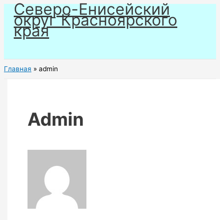
Северо-Енисейский
Перейти
округ Красноярского
к
края
содержимому
Главная
admin
Admin