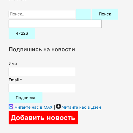
П
о
и
с
к
Подпишись на новости
:
Имя
Email *
Читайте нас в MAX
|
Читайте нас в Дзен