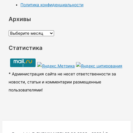
Политика конфиденциальности
Архивы
А
р
Статистика
х
и
в
ы
* Администрация сайта не несет ответственности за
новости, статьи и комментарии размещенные
пользователями!