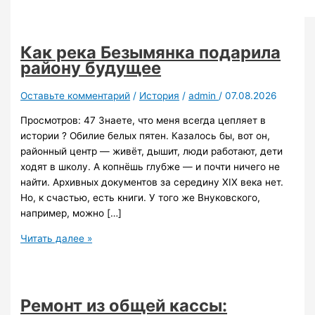
Как река Безымянка подарила
району будущее
Оставьте комментарий
/
История
/
admin
/
07.08.2026
Просмотров: 47 Знаете, что меня всегда цепляет в
истории ? Обилие белых пятен. Казалось бы, вот он,
районный центр — живёт, дышит, люди работают, дети
ходят в школу. А копнёшь глубже — и почти ничего не
найти. Архивных документов за середину XIX века нет.
Но, к счастью, есть книги. У того же Внуковского,
например, можно […]
Как
Читать далее »
река
Безымянка
подарила
району
Ремонт из общей кассы:
будущее