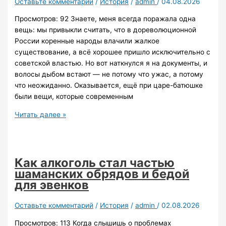
Оставьте комментарий
/
История
/
admin
/
04.08.2026
шкафами-
Просмотров: 92 Знаете, меня всегда поражала одна
купе
вещь: мы привыкли считать, что в дореволюционной
под
России коренные народы влачили жалкое
скос
существование, а всё хорошее пришло исключительно с
советской властью. Но вот наткнулся я на документы, и
волосы дыбом встают — не потому что ужас, а потому
что неожиданно. Оказывается, ещё при царе-батюшке
были вещи, которые современным
Пить
Читать далее »
или
не
пить
Как алкоголь стал частью
шаманских обрядов и бедой
для эвенков
Оставьте комментарий
/
История
/
admin
/
02.08.2026
Просмотров: 113 Когда слышишь о проблемах