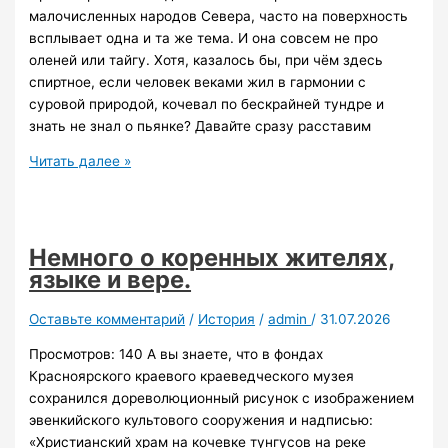
малочисленных народов Севера, часто на поверхность
всплывает одна и та же тема. И она совсем не про
оленей или тайгу. Хотя, казалось бы, при чём здесь
спиртное, если человек веками жил в гармонии с
суровой природой, кочевал по бескрайней тундре и
знать не знал о пьянке? Давайте сразу расставим
Как
Читать далее »
алкоголь
стал
частью
шаманских
Немного о коренных жителях,
обрядов
языке и вере.
и
бедой
Оставьте комментарий
/
История
/
admin
/
31.07.2026
для
Просмотров: 140 А вы знаете, что в фондах
эвенков
Красноярского краевого краеведческого музея
сохранился дореволюционный рисунок с изображением
эвенкийского культового сооружения и надписью:
«Христианский храм на кочевке тунгусов на реке