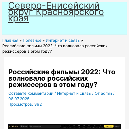
Северо-Енисейский
Перейти
округ Красноярского
к
края
содержимому
Главная
Полезное
Интернет и связь
Российские фильмы 2022: Что волновало российских
режиссеров в этом году?
Российские фильмы 2022: Что
волновало российских
режиссеров в этом году?
Оставьте комментарий
/
Интернет и связь
/ От
admin
/
08.07.2025
Просмотров:
392