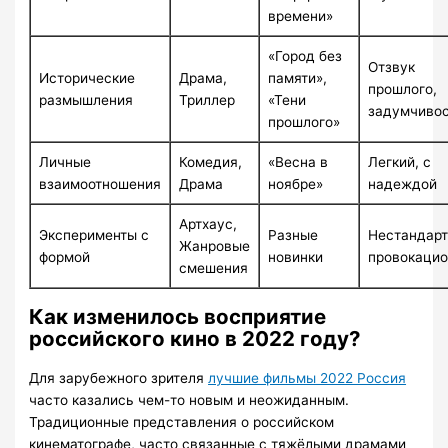
времени»
«Город без
Отзвук
Исторические
Драма,
памяти»,
прошлого,
размышления
Триллер
«Тени
задумчиво
прошлого»
Личные
Комедия,
«Весна в
Легкий, с
взаимоотношения
Драма
ноябре»
надеждой
Артхаус,
Эксперименты с
Разные
Нестандарт
Жанровые
формой
новинки
провокаци
смешения
Как изменилось восприятие
российского кино в 2022 году?
Для зарубежного зрителя
лучшие фильмы 2022 Россия
часто казались чем-то новым и неожиданным.
Традиционные представления о российском
кинематографе, часто связанные с тяжёлыми драмами