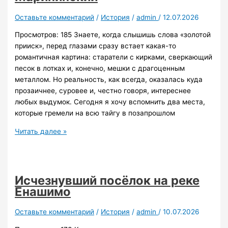
тайге
стал
Оставьте комментарий
/
История
/
admin
/
12.07.2026
призраком
Просмотров: 185 Знаете, когда слышишь слова «золотой
прииск», перед глазами сразу встает какая-то
романтичная картина: старатели с кирками, сверкающий
песок в лотках и, конечно, мешки с драгоценным
металлом. Но реальность, как всегда, оказалась куда
прозаичнее, суровее и, честно говоря, интереснее
любых выдумок. Сегодня я хочу вспомнить два места,
которые гремели на всю тайгу в позапрошлом
Чем
Читать далее »
жили
легендарные
прииски
Гавриловский
Исчезнувший посёлок на реке
и
Енашимо
Ново-
Марининский
Оставьте комментарий
/
История
/
admin
/
10.07.2026