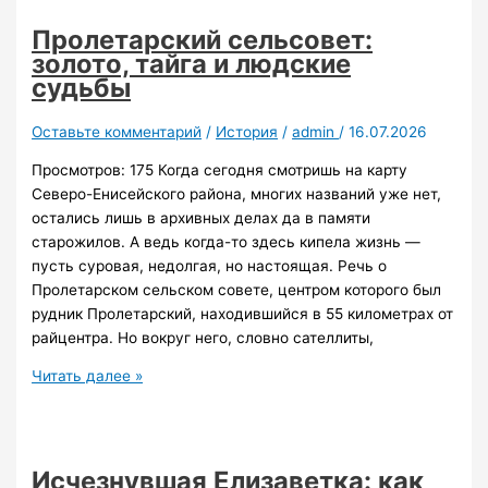
тайга,
илмки,
Пролетарский сельсовет:
рекордные
золото, тайга и людские
урожаи
судьбы
и
старообрядцы
Оставьте комментарий
/
История
/
admin
/
16.07.2026
Просмотров: 175 Когда сегодня смотришь на карту
Северо-Енисейского района, многих названий уже нет,
остались лишь в архивных делах да в памяти
старожилов. А ведь когда-то здесь кипела жизнь —
пусть суровая, недолгая, но настоящая. Речь о
Пролетарском сельском совете, центром которого был
рудник Пролетарский, находившийся в 55 километрах от
райцентра. Но вокруг него, словно сателлиты,
Пролетарский
Читать далее »
сельсовет:
золото,
тайга
и
Исчезнувшая Елизаветка: как