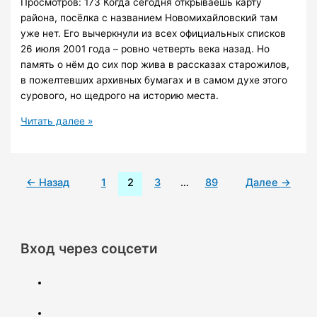
Просмотров: 173 Когда сегодня открываешь карту
района, посёлка с названием Новомихайловский там
уже нет. Его вычеркнули из всех официальных списков
26 июля 2001 года – ровно четверть века назад. Но
память о нём до сих пор жива в рассказах старожилов,
в пожелтевших архивных бумагах и в самом духе этого
сурового, но щедрого на историю места.
Исчезнувший
Читать далее »
посёлок
на
реке
←
Назад
1
2
3
…
89
Далее
→
Енашимо
Вход через соцсети