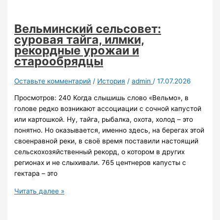
временем
и
судьба
Вельминский сельсовет:
рудника
суровая тайга, илмки,
Аяхта.
рекордные урожаи и
старообрядцы
Оставьте комментарий
/
История
/
admin
/
17.07.2026
Просмотров: 240 Когда слышишь слово «Вельмо», в
голове редко возникают ассоциации с сочной капустой
или картошкой. Ну, тайга, рыбалка, охота, холод – это
понятно. Но оказывается, именно здесь, на берегах этой
своенравной реки, в своё время поставили настоящий
сельскохозяйственный рекорд, о котором в других
регионах и не слыхивали. 765 центнеров капусты с
гектара – это
Вельминский
Читать далее »
сельсовет:
суровая