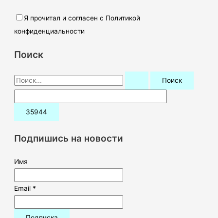
Я прочитал и согласен с Политикой
конфиденциальности
Поиск
П
о
и
с
к
Подпишись на новости
:
Имя
Email *