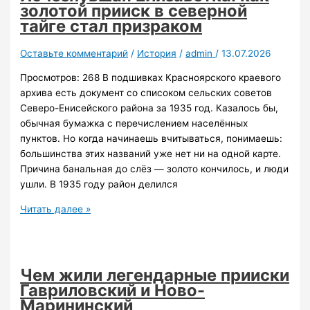
людские
золотой прииск в северной
судьбы
тайге стал призраком
Оставьте комментарий
/
История
/
admin
/
13.07.2026
Просмотров: 268 В подшивках Красноярского краевого
архива есть документ со списоком сельских советов
Северо-Енисейского района за 1935 год. Казалось бы,
обычная бумажка с перечислением населённых
пунктов. Но когда начинаешь вчитываться, понимаешь:
большинства этих названий уже нет ни на одной карте.
Причина банальная до слёз — золото кончилось, и люди
ушли. В 1935 году район делился
Исчезнувшая
Читать далее »
Елизаветка:
как
золотой
прииск
Чем жили легендарные прииски
в
Гавриловский и Ново-
северной
Марининский