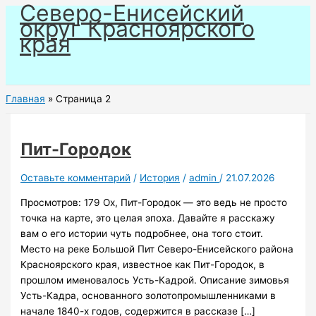
Северо-Енисейский
Перейти
округ Красноярского
к
края
содержимому
Главная
Страница 2
Пит-Городок
Оставьте комментарий
/
История
/
admin
/
21.07.2026
Просмотров: 179 Ох, Пит-Городок — это ведь не просто
точка на карте, это целая эпоха. Давайте я расскажу
вам о его истории чуть подробнее, она того стоит.
Место на реке Большой Пит Северо-Енисейского района
Красноярского края, известное как Пит-Городок, в
прошлом именовалось Усть-Кадрой. Описание зимовья
Усть-Кадра, основанного золотопромышленниками в
начале 1840-х годов, содержится в рассказе […]