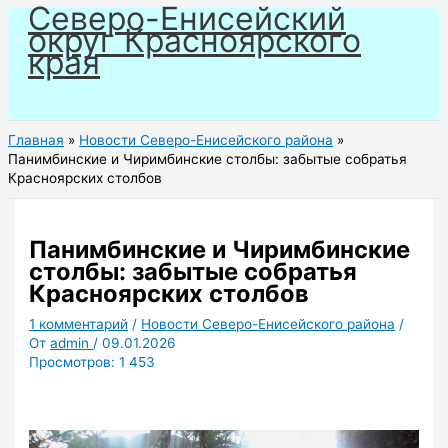
Северо-Енисейский
Перейти
округ Красноярского
к
края
содержимому
Главная
Новости Северо-Енисейского района
Панимбинские и Чиримбинские столбы: забытые собратья
Красноярских столбов
Панимбинские и Чиримбинские
столбы: забытые собратья
Красноярских столбов
1 комментарий
/
Новости Северо-Енисейского района
/
От
admin
/
09.01.2026
Просмотров:
1 453