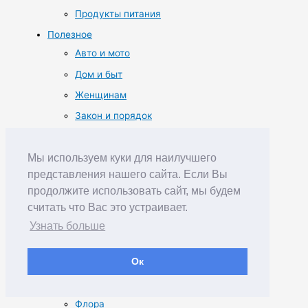
Продукты питания
Полезное
Авто и мото
Дом и быт
Женщинам
Закон и порядок
Интернет и связь
Мы используем куки для наилучшего
Медицина и здоровье
представления нашего сайта. Если Вы
Мужчинам
продолжите использовать сайт, мы будем
Путешествия и туризм
считать что Вас это устраивает.
Работа и учеба
Узнать больше
Разное
Ок
Советы
Фауна
Флора