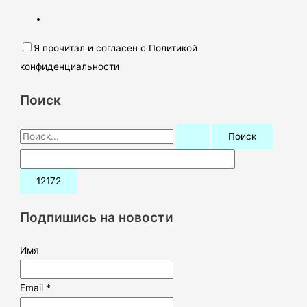
Я прочитал и согласен с Политикой
конфиденциальности
Поиск
П
о
и
с
к
Подпишись на новости
:
Имя
Email *