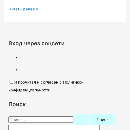
День
Читать далее »
рождения
Северо-
Енисейского.
Период
поднятия,
Вход через соцсети
как
это
было.
Я прочитал и согласен с Политикой
конфиденциальности
Поиск
П
о