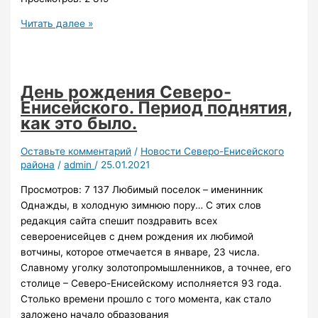
Жилой
Читать далее »
комплекс
«Бульвар
Экзюпери»
в
День рождения Северо-
Красноярске
Енисейского. Период поднятия,
(16
как это было.
фото)
Оставьте комментарий
/
Новости Северо-Енисейского
района
/
admin
/
25.01.2021
Просмотров: 7 137 Любимый поселок – именинник
Однажды, в холодную зимнюю пору… С этих слов
редакция сайта спешит поздравить всех
североенисейцев с днем рождения их любимой
вотчины, которое отмечается в январе, 23 числа.
Славному уголку золотопромышленников, а точнее, его
столице – Северо-Енисейскому исполняется 93 года.
Столько времени прошло с того момента, как стало
заложено начало образования