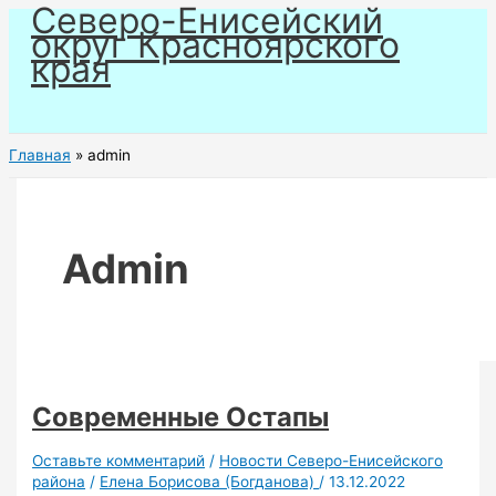
Северо-Енисейский
Перейти
округ Красноярского
к
края
содержимому
Главная
admin
Admin
Современные Остапы
Оставьте комментарий
/
Новости Северо-Енисейского
района
/
Елена Борисова (Богданова)
/
13.12.2022