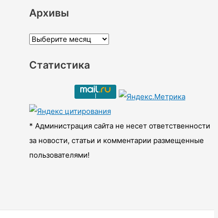
Архивы
А
р
Статистика
х
и
в
ы
* Администрация сайта не несет ответственности
за новости, статьи и комментарии размещенные
пользователями!