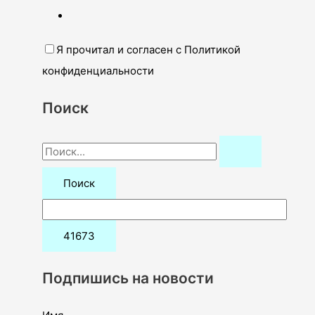
Я прочитал и согласен с Политикой
конфиденциальности
Поиск
П
о
и
с
к
:
Подпишись на новости