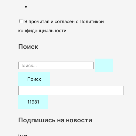
Я прочитал и согласен с Политикой
конфиденциальности
Поиск
П
о
и
с
к
:
Подпишись на новости