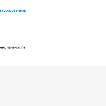
вторизоваться
.
денциальности