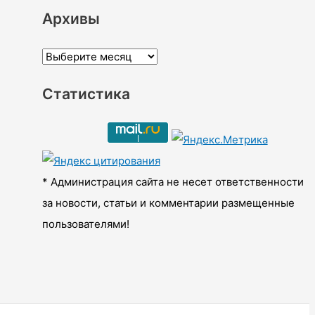
Архивы
А
р
Статистика
х
и
в
ы
* Администрация сайта не несет ответственности
за новости, статьи и комментарии размещенные
пользователями!