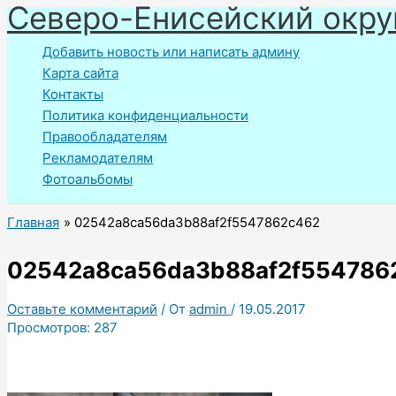
Северо-Енисейский окру
Перейти
к
Добавить новость или написать админу
содержимому
Карта сайта
Контакты
Политика конфиденциальности
Правообладателям
Рекламодателям
Фотоальбомы
Главная
02542a8ca56da3b88af2f5547862c462
02542a8ca56da3b88af2f554786
Оставьте комментарий
/ От
admin
/
19.05.2017
Просмотров:
287