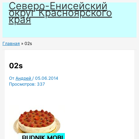
Северо-Енисейский
Перейти
округ Красноярского
к
края
содержимому
Главная
02s
02s
От
Андрей
/
05.06.2014
Просмотров:
337