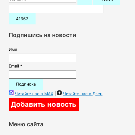
о
и
с
к
Подпишись на новости
:
Имя
Email *
Читайте нас в MAX
|
Читайте нас в Дзен
Меню сайта