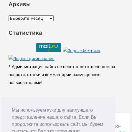
Архивы
А
р
Статистика
х
и
в
ы
* Администрация сайта не несет ответственности за
новости, статьи и комментарии размещенные
пользователями!
Мы используем куки для наилучшего
представления нашего сайта. Если Вы
продолжите использовать сайт, мы будем
Copyright © RUDNIK.MOBI 28.06.2008 - 2026 | Северо-
считать что Вас это устраивает.