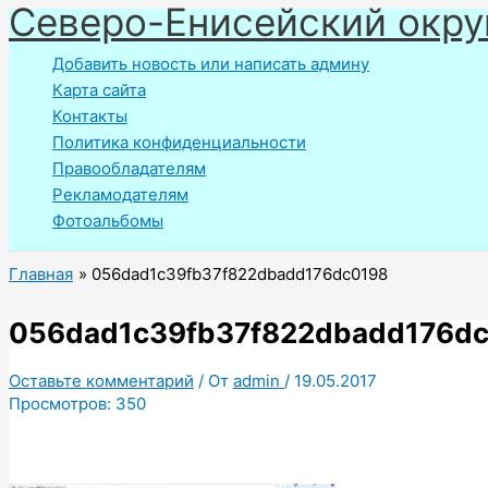
Северо-Енисейский окру
Перейти
к
Добавить новость или написать админу
содержимому
Карта сайта
Контакты
Политика конфиденциальности
Правообладателям
Рекламодателям
Фотоальбомы
Главная
056dad1c39fb37f822dbadd176dc0198
056dad1c39fb37f822dbadd176d
Оставьте комментарий
/ От
admin
/
19.05.2017
Просмотров:
350