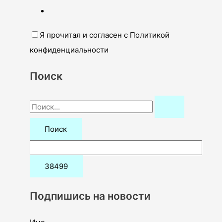
Я прочитал и согласен с Политикой
конфиденциальности
Поиск
П
о
и
с
к
:
Подпишись на новости