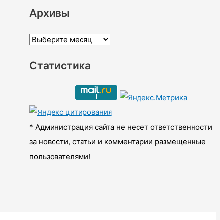
Архивы
А
р
Статистика
х
и
в
ы
* Администрация сайта не несет ответственности
за новости, статьи и комментарии размещенные
пользователями!