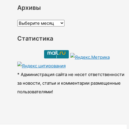
Архивы
А
р
Статистика
х
и
в
ы
* Администрация сайта не несет ответственности
за новости, статьи и комментарии размещенные
пользователями!