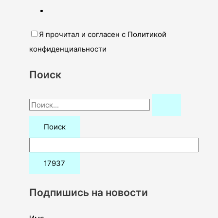
Я прочитал и согласен с Политикой
конфиденциальности
Поиск
П
о
и
с
к
:
Подпишись на новости