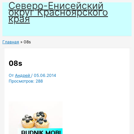
Северо-Енисейский
Перейти
округ Красноярского
к
края
содержимому
Главная
08s
08s
От
Андрей
/
05.06.2014
Просмотров:
288