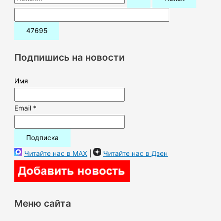
о
и
с
к
Подпишись на новости
:
Имя
Email *
Читайте нас в MAX
|
Читайте нас в Дзен
Меню сайта