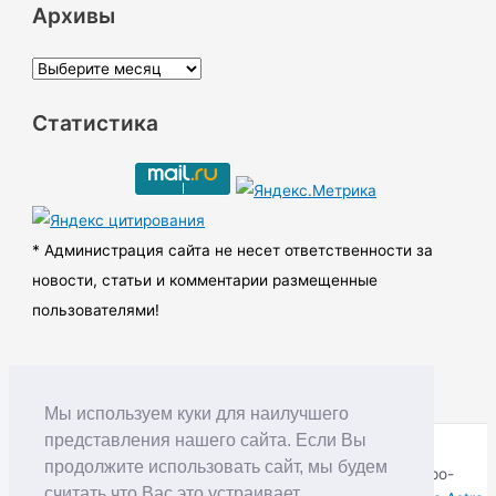
Архивы
А
р
Статистика
х
и
в
ы
* Администрация сайта не несет ответственности за
новости, статьи и комментарии размещенные
пользователями!
Мы используем куки для наилучшего
представления нашего сайта. Если Вы
продолжите использовать сайт, мы будем
Copyright © RUDNIK.MOBI 28.06.2008 - 2026 | Северо-
считать что Вас это устраивает.