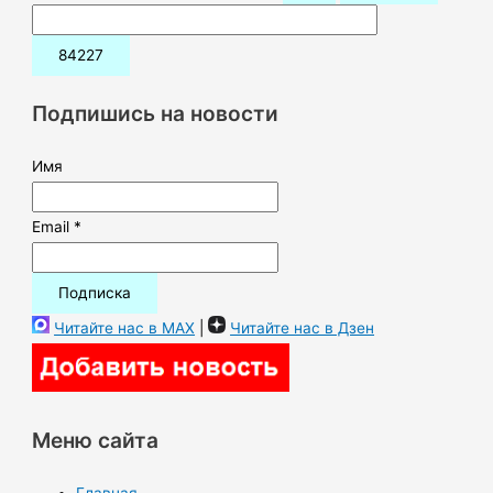
о
и
с
к
Подпишись на новости
:
Имя
Email *
Читайте нас в MAX
|
Читайте нас в Дзен
Меню сайта