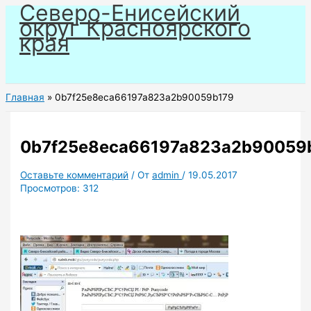
Северо-Енисейский
Перейти
округ Красноярского
к
края
содержимому
Главная
0b7f25e8eca66197a823a2b90059b179
0b7f25e8eca66197a823a2b90059
Оставьте комментарий
/ От
admin
/
19.05.2017
Просмотров:
312