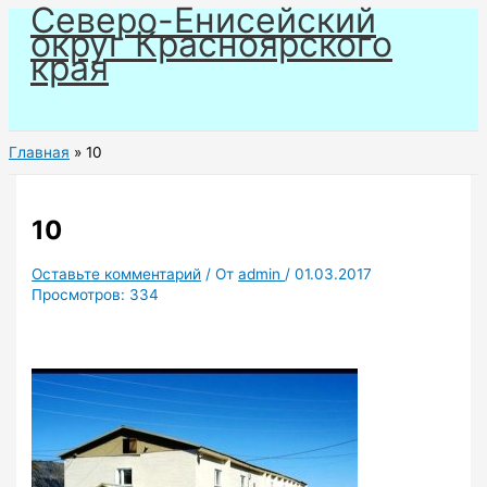
Северо-Енисейский
Перейти
округ Красноярского
к
края
содержимому
Главная
10
10
Оставьте комментарий
/ От
admin
/
01.03.2017
Просмотров:
334