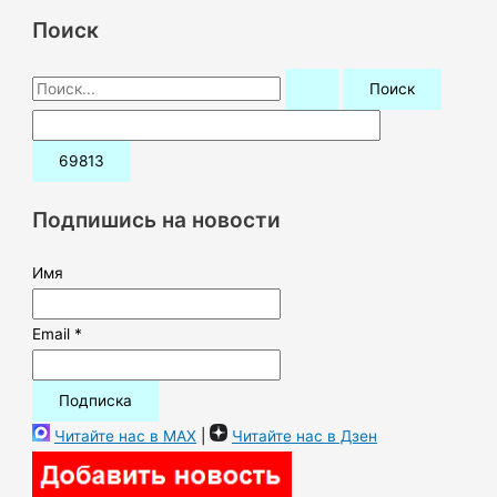
Поиск
П
о
и
с
к
Подпишись на новости
:
Имя
Email *
Читайте нас в MAX
|
Читайте нас в Дзен