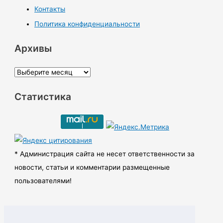
Контакты
Политика конфиденциальности
Архивы
А
р
Статистика
х
и
в
ы
* Администрация сайта не несет ответственности за
новости, статьи и комментарии размещенные
пользователями!