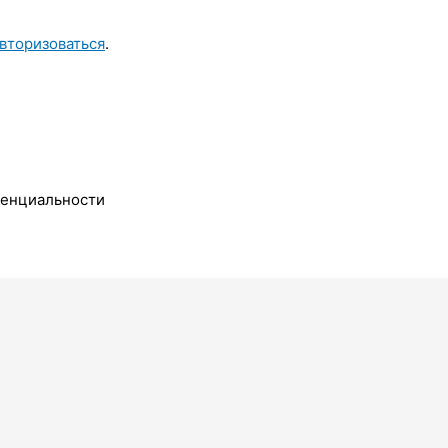
вторизоваться
.
денциальности