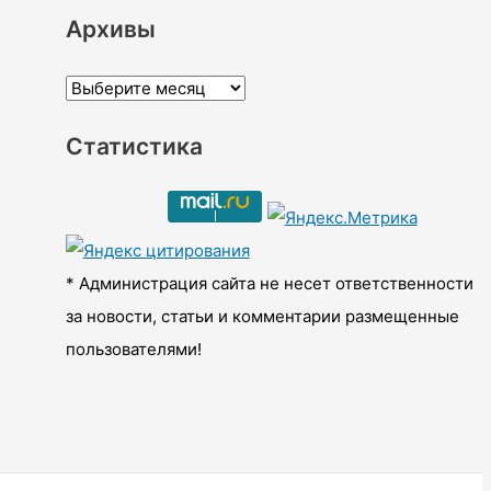
Архивы
А
р
Статистика
х
и
в
ы
* Администрация сайта не несет ответственности
за новости, статьи и комментарии размещенные
пользователями!