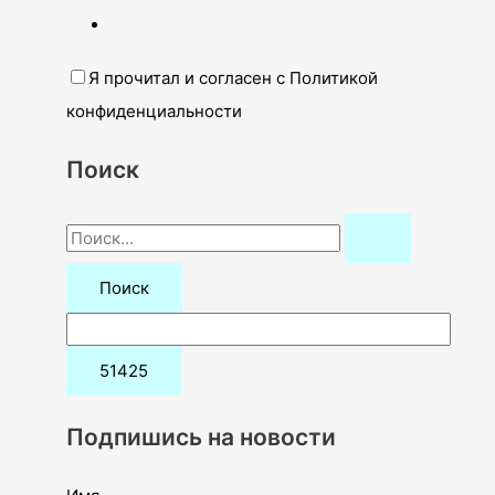
Я прочитал и согласен с Политикой
конфиденциальности
Поиск
П
о
и
с
к
:
Подпишись на новости