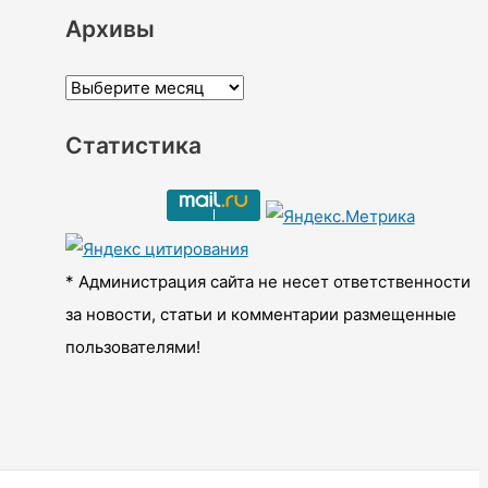
Архивы
А
р
Статистика
х
и
в
ы
* Администрация сайта не несет ответственности
за новости, статьи и комментарии размещенные
пользователями!