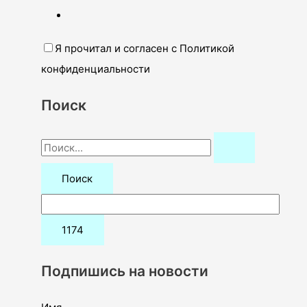
Я прочитал и согласен с Политикой
конфиденциальности
Поиск
П
о
и
с
к
:
Подпишись на новости