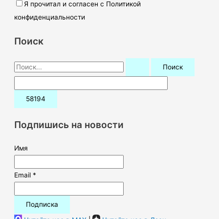
Я прочитал и согласен с Политикой
конфиденциальности
Поиск
П
о
и
с
к
Подпишись на новости
:
Имя
Email *