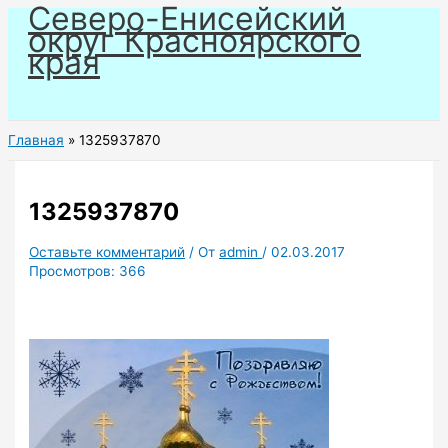
Северо-Енисейский
Перейти
округ Красноярского
к
края
содержимому
Главная
1325937870
1325937870
Оставьте комментарий
/ От
admin
/
02.03.2017
Просмотров:
366