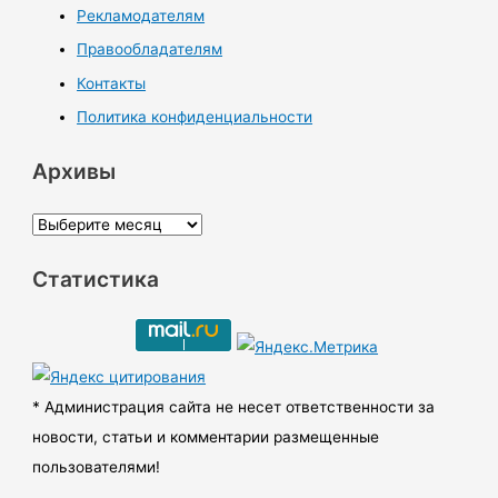
Рекламодателям
Правообладателям
Контакты
Политика конфиденциальности
Архивы
А
р
Статистика
х
и
в
ы
* Администрация сайта не несет ответственности за
новости, статьи и комментарии размещенные
пользователями!