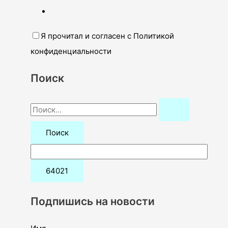
Я прочитал и согласен с Политикой
конфиденциальности
Поиск
П
о
и
с
к
:
Подпишись на новости