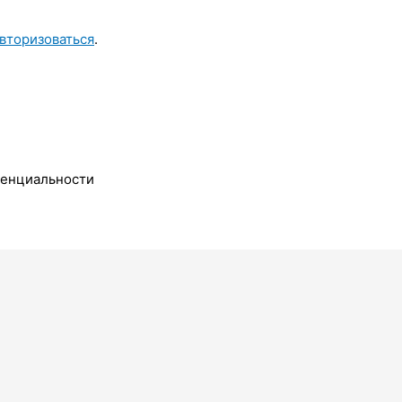
вторизоваться
.
денциальности