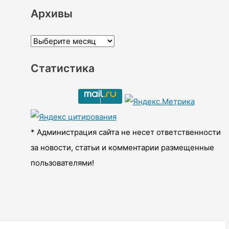
Архивы
А
р
Статистика
х
и
в
ы
* Администрация сайта не несет ответственности
за новости, статьи и комментарии размещенные
пользователями!