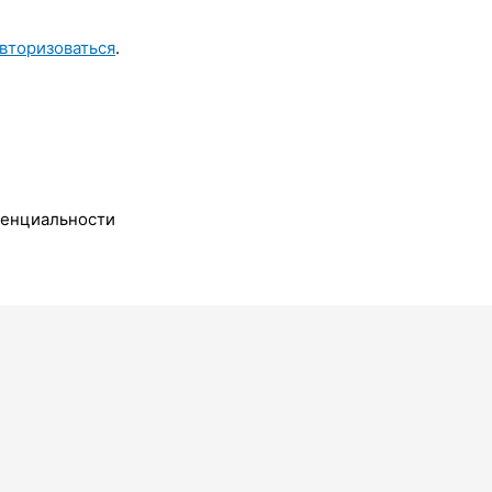
вторизоваться
.
денциальности