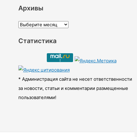
Архивы
А
р
Статистика
х
и
в
ы
* Администрация сайта не несет ответственности
за новости, статьи и комментарии размещенные
пользователями!