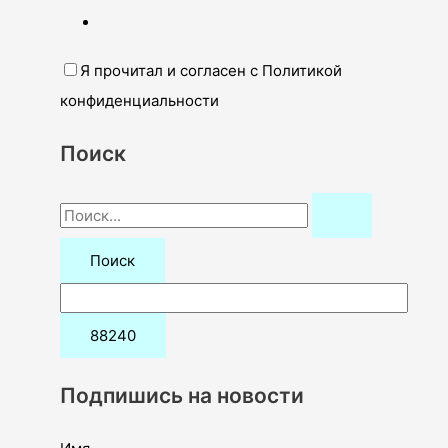
Я прочитал и согласен с Политикой
конфиденциальности
Поиск
П
о
и
с
к
:
Подпишись на новости