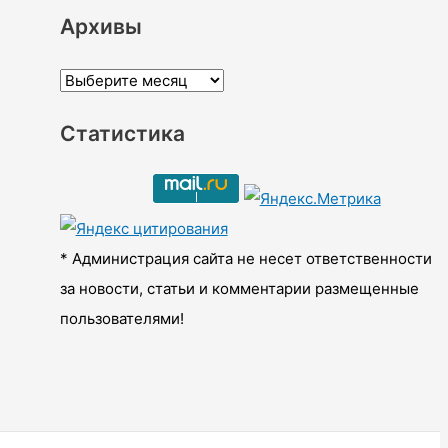
Архивы
А
р
Статистика
х
и
в
ы
* Администрация сайта не несет ответственности
за новости, статьи и комментарии размещенные
пользователями!