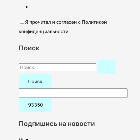
Я прочитал и согласен с Политикой
конфиденциальности
Поиск
П
о
и
с
к
:
Подпишись на новости