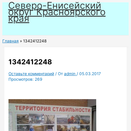
Северо-Енисейский
Перейти
округ Красноярского
к
края
содержимому
Главная
1342412248
1342412248
Оставьте комментарий
/ От
admin
/
05.03.2017
Просмотров:
269