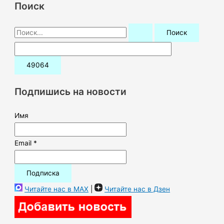
Поиск
П
о
и
с
к
Подпишись на новости
:
Имя
Email *
Читайте нас в MAX
|
Читайте нас в Дзен