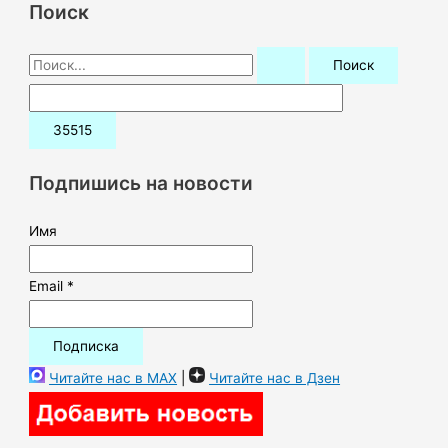
Поиск
П
о
и
с
к
Подпишись на новости
:
Имя
Email *
Читайте нас в MAX
|
Читайте нас в Дзен