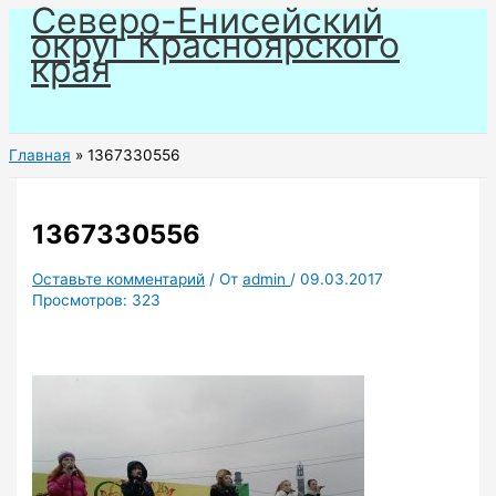
Северо-Енисейский
Перейти
округ Красноярского
к
края
содержимому
Главная
1367330556
1367330556
Оставьте комментарий
/ От
admin
/
09.03.2017
Просмотров:
323