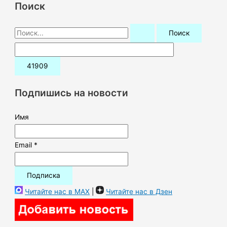
Поиск
П
о
и
с
к
Подпишись на новости
:
Имя
Email *
Читайте нас в MAX
|
Читайте нас в Дзен