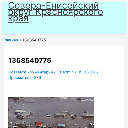
Северо-Енисейский
Перейти
округ Красноярского
к
края
содержимому
Главная
1368540775
1368540775
Оставьте комментарий
/ От
admin
/
09.03.2017
Просмотров:
276