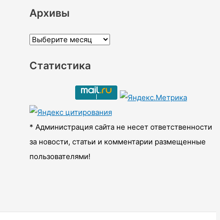
Архивы
А
р
Статистика
х
и
в
ы
* Администрация сайта не несет ответственности
за новости, статьи и комментарии размещенные
пользователями!