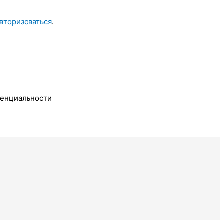
вторизоваться
.
денциальности