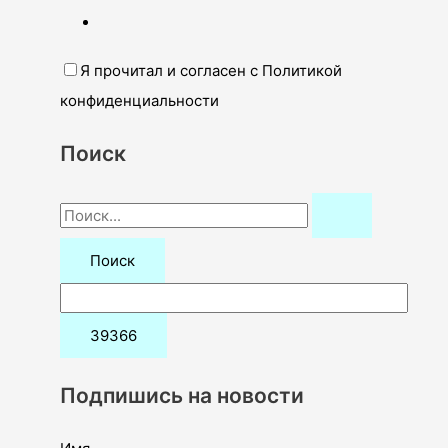
Я прочитал и согласен с Политикой
конфиденциальности
Поиск
П
о
и
с
к
:
Подпишись на новости