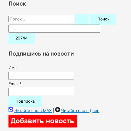
Поиск
П
о
и
с
к
Подпишись на новости
:
Имя
Email *
Читайте нас в MAX
|
Читайте нас в Дзен