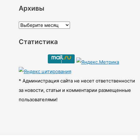
Архивы
А
р
Статистика
х
и
в
ы
* Администрация сайта не несет ответственности
за новости, статьи и комментарии размещенные
пользователями!