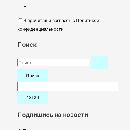
Я прочитал и согласен с Политикой
конфиденциальности
Поиск
П
о
и
с
к
:
Подпишись на новости