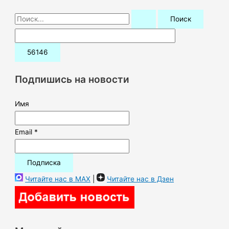
П
о
и
с
к
Подпишись на новости
:
Имя
Email *
Читайте нас в MAX
|
Читайте нас в Дзен