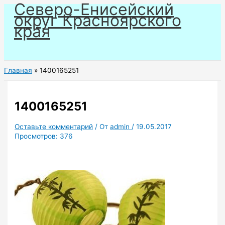
Северо-Енисейский
Перейти
округ Красноярского
к
края
содержимому
Главная
1400165251
1400165251
Оставьте комментарий
/ От
admin
/
19.05.2017
Просмотров:
376