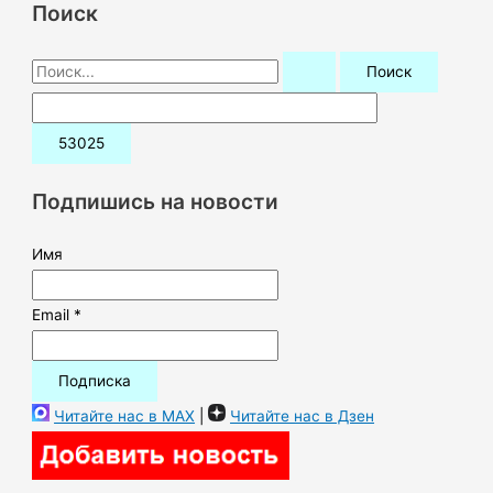
Поиск
П
о
и
с
к
Подпишись на новости
:
Имя
Email *
Читайте нас в MAX
|
Читайте нас в Дзен