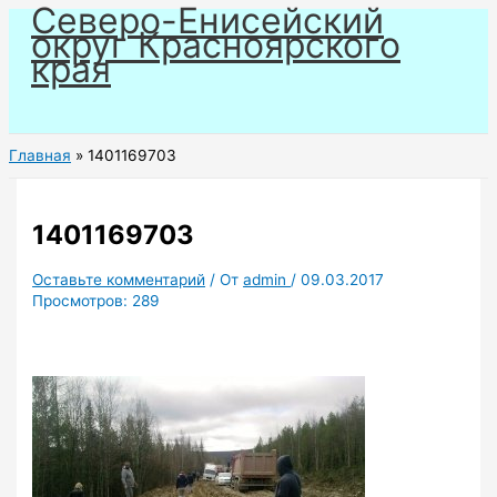
Северо-Енисейский
Перейти
округ Красноярского
к
края
содержимому
Главная
1401169703
1401169703
Оставьте комментарий
/ От
admin
/
09.03.2017
Просмотров:
289