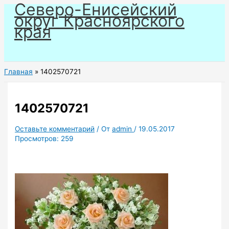
Северо-Енисейский
Перейти
округ Красноярского
к
края
содержимому
Главная
1402570721
1402570721
Оставьте комментарий
/ От
admin
/
19.05.2017
Просмотров:
259