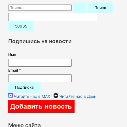
П
о
и
с
к
Подпишись на новости
:
Имя
Email *
Читайте нас в MAX
|
Читайте нас в Дзен
Меню сайта