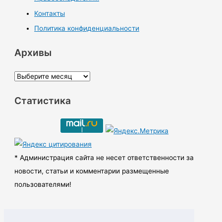
Контакты
Политика конфиденциальности
Архивы
А
р
Статистика
х
и
в
ы
* Администрация сайта не несет ответственности за
новости, статьи и комментарии размещенные
пользователями!