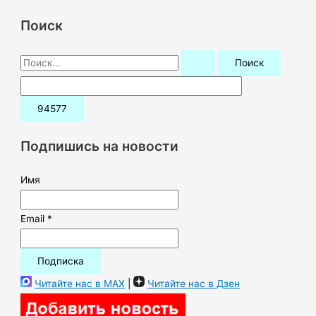
Поиск
П
о
и
с
к
Подпишись на новости
:
Имя
Email *
Читайте нас в MAX
|
Читайте нас в Дзен