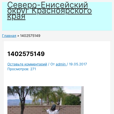
Северо-Енисейский
Перейти
округ Красноярского
к
края
содержимому
Главная
1402575149
1402575149
Оставьте комментарий
/ От
admin
/
19.05.2017
Просмотров:
271