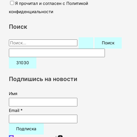
Я прочитал и согласен с Политикой
конфиденциальности
Поиск
П
о
и
с
к
Подпишись на новости
:
Имя
Email *