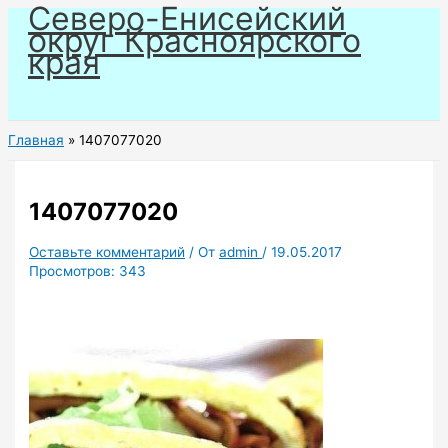
Северо-Енисейский
Перейти
округ Красноярского
к
края
содержимому
Главная
1407077020
1407077020
Оставьте комментарий
/ От
admin
/
19.05.2017
Просмотров:
343