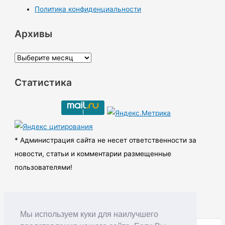
Политика конфиденциальности
Архивы
А
р
Статистика
х
и
в
ы
* Администрация сайта не несет ответственности за
новости, статьи и комментарии размещенные
пользователями!
Мы используем куки для наилучшего