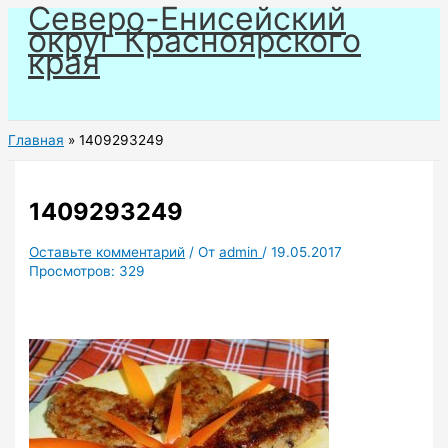
Северо-Енисейский
Перейти
округ Красноярского
к
края
содержимому
Главная
1409293249
1409293249
Оставьте комментарий
/ От
admin
/
19.05.2017
Просмотров:
329