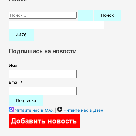
П
о
и
с
к
Подпишись на новости
:
Имя
Email *
Читайте нас в MAX
|
Читайте нас в Дзен