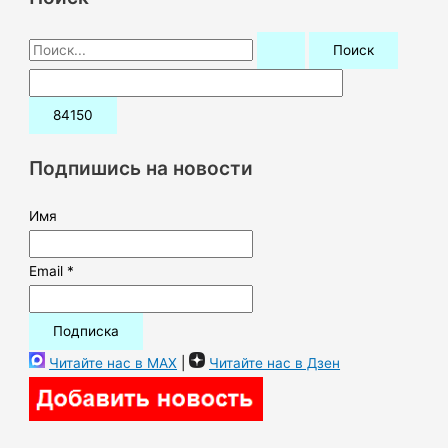
П
о
и
с
к
Подпишись на новости
:
Имя
Email *
Читайте нас в MAX
|
Читайте нас в Дзен