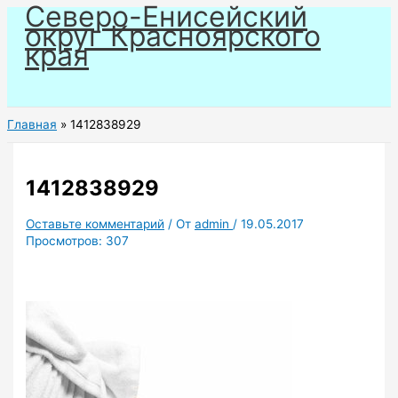
Северо-Енисейский
Перейти
округ Красноярского
к
края
содержимому
Главная
1412838929
1412838929
Оставьте комментарий
/ От
admin
/
19.05.2017
Просмотров:
307