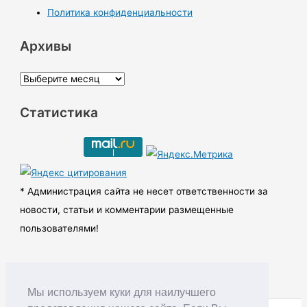
Политика конфиденциальности
Архивы
А
р
Статистика
х
и
в
ы
* Администрация сайта не несет ответственности за
новости, статьи и комментарии размещенные
пользователями!
Мы используем куки для наилучшего