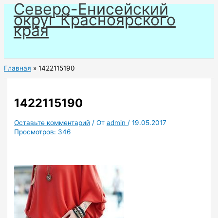
Северо-Енисейский
Перейти
округ Красноярского
к
края
содержимому
Главная
1422115190
1422115190
Оставьте комментарий
/ От
admin
/
19.05.2017
Просмотров:
346