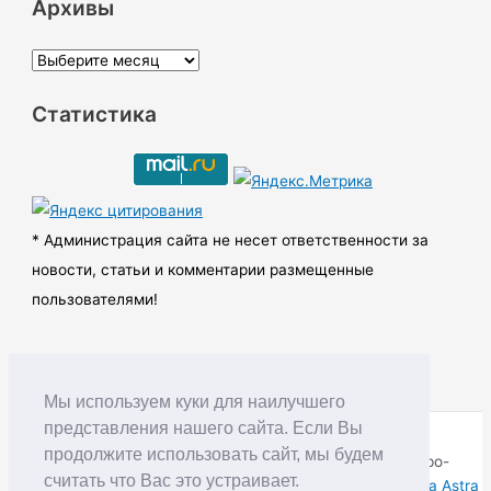
Архивы
А
р
Статистика
х
и
в
ы
* Администрация сайта не несет ответственности за
новости, статьи и комментарии размещенные
пользователями!
Мы используем куки для наилучшего
представления нашего сайта. Если Вы
продолжите использовать сайт, мы будем
Copyright © RUDNIK.MOBI 28.06.2008 - 2026 | Северо-
считать что Вас это устраивает.
Енисейский округ Красноярского края | Powered by
Тема Astra