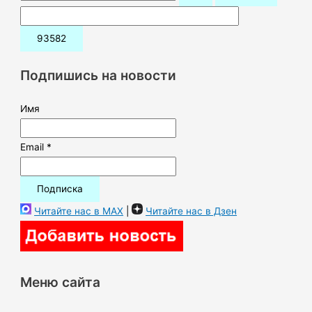
о
и
с
к
Подпишись на новости
:
Имя
Email *
Читайте нас в MAX
|
Читайте нас в Дзен
Меню сайта