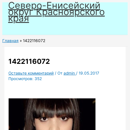
Северо-Енисейский
Перейти
округ Красноярского
к
края
содержимому
Главная
1422116072
1422116072
Оставьте комментарий
/ От
admin
/
19.05.2017
Просмотров:
352