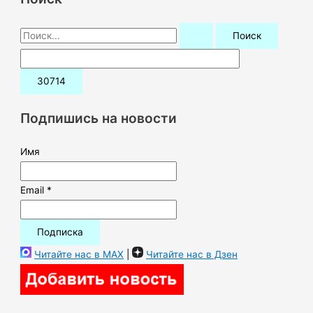
П
о
и
с
к
Подпишись на новости
:
Имя
Email *
Читайте нас в MAX
|
Читайте нас в Дзен