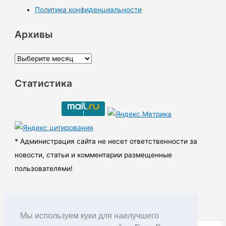
Политика конфиденциальности
Архивы
А
р
Статистика
х
и
в
ы
* Администрация сайта не несет ответственности за
новости, статьи и комментарии размещенные
пользователями!
Мы используем куки для наилучшего