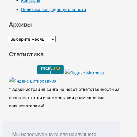
Контакты
Политика конфиденциальности
Архивы
А
р
Статистика
х
и
в
ы
* Администрация сайта не несет ответственности за
новости, статьи и комментарии размещенные
пользователями!
Мы используем куки для наилучшего