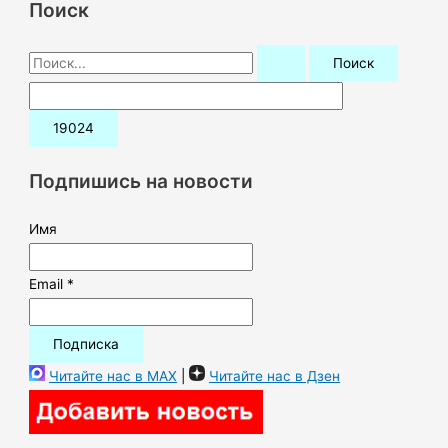
Поиск
П
о
и
с
к
Подпишись на новости
:
Имя
Email *
Читайте нас в MAX
|
Читайте нас в Дзен