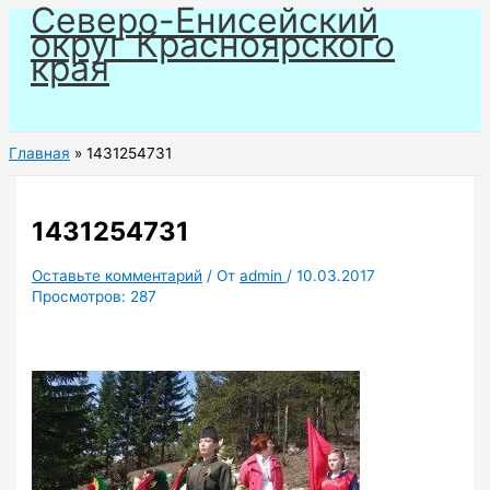
Северо-Енисейский
Перейти
округ Красноярского
к
края
содержимому
Главная
1431254731
1431254731
Оставьте комментарий
/ От
admin
/
10.03.2017
Просмотров:
287