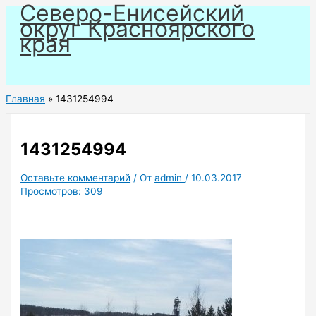
Северо-Енисейский
Перейти
округ Красноярского
к
края
содержимому
Главная
1431254994
1431254994
Оставьте комментарий
/ От
admin
/
10.03.2017
Просмотров:
309