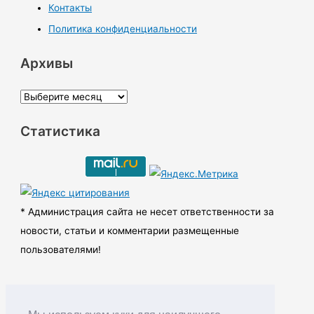
Контакты
Политика конфиденциальности
Архивы
А
р
Статистика
х
и
в
ы
* Администрация сайта не несет ответственности за
новости, статьи и комментарии размещенные
пользователями!