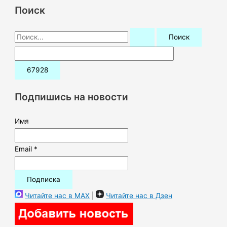
Поиск
П
о
и
с
к
Подпишись на новости
:
Имя
Email *
Читайте нас в MAX
|
Читайте нас в Дзен