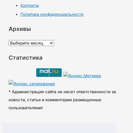
Контакты
Политика конфиденциальности
Архивы
А
р
Статистика
х
и
в
ы
* Администрация сайта не несет ответственности за
новости, статьи и комментарии размещенные
пользователями!