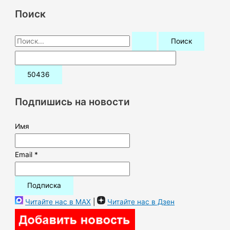
Поиск
П
о
и
с
к
Подпишись на новости
:
Имя
Email *
Читайте нас в MAX
|
Читайте нас в Дзен