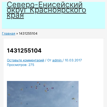
Северо-Енисейский
Перейти
округ Красноярского
к
края
содержимому
Главная
1431255104
1431255104
Оставьте комментарий
/ От
admin
/
10.03.2017
Просмотров:
275