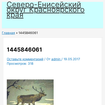
Северо-Енисейский
Перейти
округ Красноярского
к
края
содержимому
Главная
1445846061
1445846061
Оставьте комментарий
/ От
admin
/
19.05.2017
Просмотров:
318