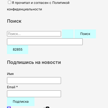
Я прочитал и согласен с Политикой
конфиденциальности
Поиск
П
о
и
с
к
Подпишись на новости
:
Имя
Email *