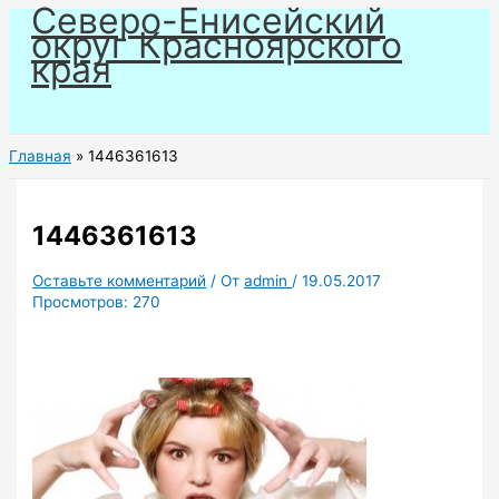
Северо-Енисейский
Перейти
округ Красноярского
к
края
содержимому
Главная
1446361613
1446361613
Оставьте комментарий
/ От
admin
/
19.05.2017
Просмотров:
270