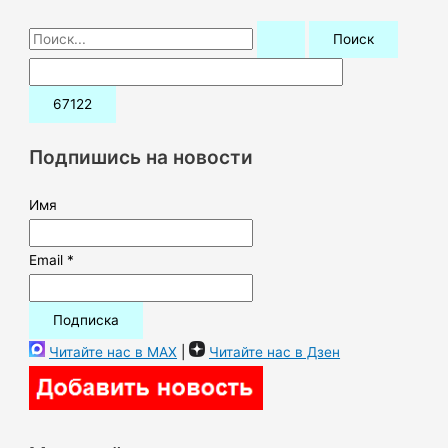
П
о
и
с
к
Подпишись на новости
:
Имя
Email *
Читайте нас в MAX
|
Читайте нас в Дзен