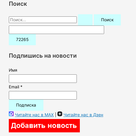
Поиск
П
о
и
с
к
Подпишись на новости
:
Имя
Email *
Читайте нас в MAX
|
Читайте нас в Дзен