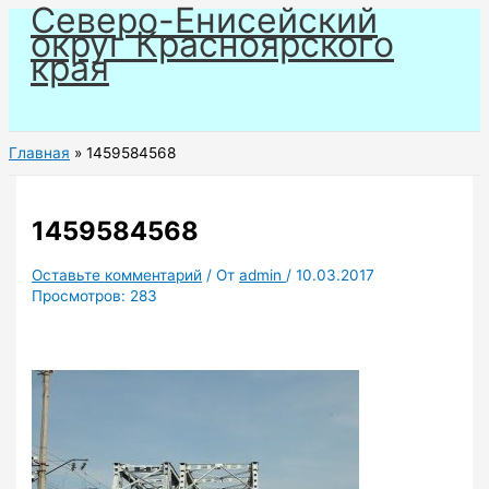
Северо-Енисейский
Перейти
округ Красноярского
к
края
содержимому
Главная
1459584568
1459584568
Оставьте комментарий
/ От
admin
/
10.03.2017
Просмотров:
283