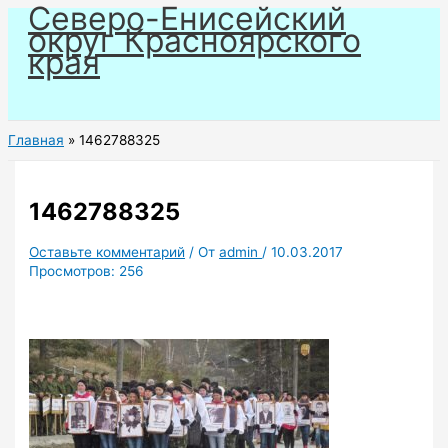
Северо-Енисейский
Перейти
округ Красноярского
к
края
содержимому
Главная
1462788325
1462788325
Оставьте комментарий
/ От
admin
/
10.03.2017
Просмотров:
256