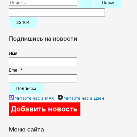
П
о
и
с
к
Подпишись на новости
:
Имя
Email *
Читайте нас в MAX
|
Читайте нас в Дзен
Меню сайта