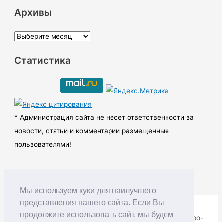
Архивы
А
р
Статистика
х
и
в
ы
* Администрация сайта не несет ответственности за
новости, статьи и комментарии размещенные
пользователями!
Мы используем куки для наилучшего
представления нашего сайта. Если Вы
продолжите использовать сайт, мы будем
Copyright © RUDNIK.MOBI 28.06.2008 - 2026 | Северо-