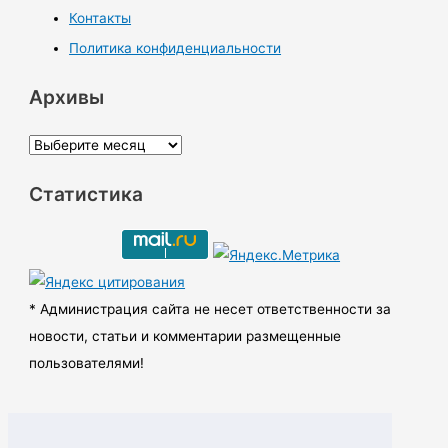
Контакты
Политика конфиденциальности
Архивы
А
р
Статистика
х
и
в
ы
* Администрация сайта не несет ответственности за
новости, статьи и комментарии размещенные
пользователями!