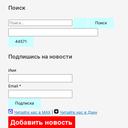
Поиск
П
о
и
с
к
Подпишись на новости
:
Имя
Email *
Читайте нас в MAX
|
Читайте нас в Дзен