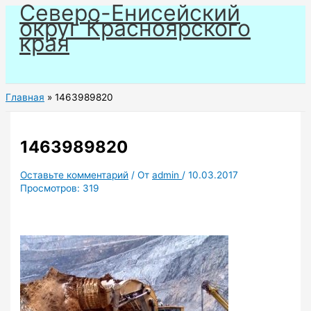
Северо-Енисейский
Перейти
округ Красноярского
к
края
содержимому
Главная
1463989820
1463989820
Оставьте комментарий
/ От
admin
/
10.03.2017
Просмотров:
319