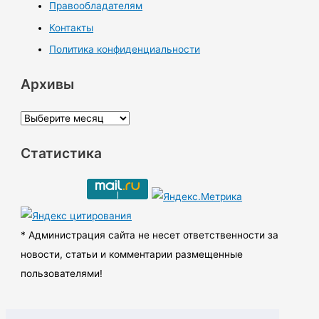
Правообладателям
Контакты
Политика конфиденциальности
Архивы
А
р
Статистика
х
и
в
ы
* Администрация сайта не несет ответственности за
новости, статьи и комментарии размещенные
пользователями!