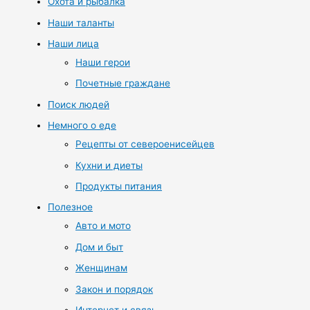
Охота и рыбалка
Наши таланты
Наши лица
Наши герои
Почетные граждане
Поиск людей
Немного о еде
Рецепты от североенисейцев
Кухни и диеты
Продукты питания
Полезное
Авто и мото
Дом и быт
Женщинам
Закон и порядок