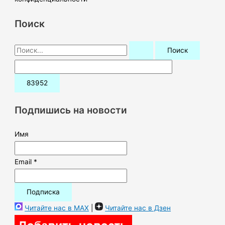
Поиск
П
о
и
с
к
Подпишись на новости
:
Имя
Email *
Читайте нас в MAX
|
Читайте нас в Дзен