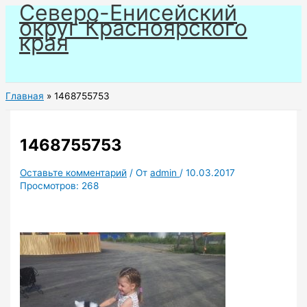
Северо-Енисейский
Перейти
округ Красноярского
к
края
содержимому
Главная
1468755753
1468755753
Оставьте комментарий
/ От
admin
/
10.03.2017
Просмотров:
268