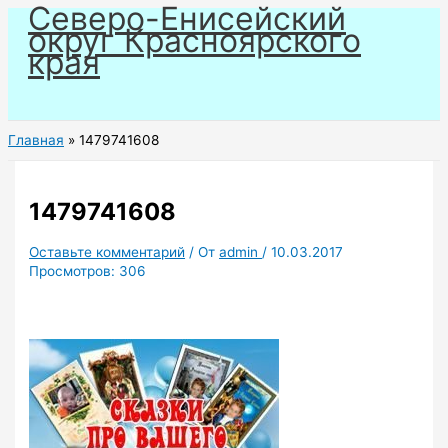
Северо-Енисейский
Перейти
округ Красноярского
к
края
содержимому
Главная
1479741608
1479741608
Оставьте комментарий
/ От
admin
/
10.03.2017
Просмотров:
306