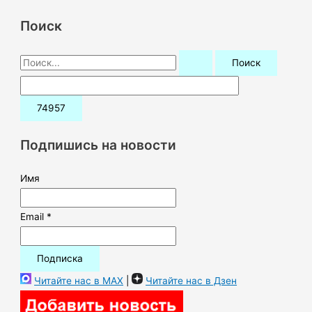
Поиск
П
о
и
с
к
Подпишись на новости
:
Имя
Email *
Читайте нас в MAX
|
Читайте нас в Дзен