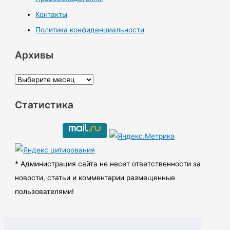
Контакты
Политика конфиденциальности
Архивы
А
р
Статистика
х
и
в
ы
* Администрация сайта не несет ответственности за
новости, статьи и комментарии размещенные
пользователями!