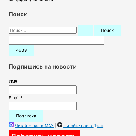
Поиск
П
о
и
с
к
Подпишись на новости
:
Имя
Email *
Читайте нас в MAX
|
Читайте нас в Дзен