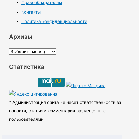
Правообладателям
Контакты
Политика конфиденциальности
Архивы
А
р
Статистика
х
и
в
ы
* Администрация сайта не несет ответственности за
новости, статьи и комментарии размещенные
пользователями!