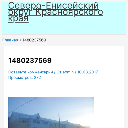
Северо-Енисейский
Перейти
округ Красноярского
к
края
содержимому
Главная
1480237569
1480237569
Оставьте комментарий
/ От
admin
/
10.03.2017
Просмотров:
272