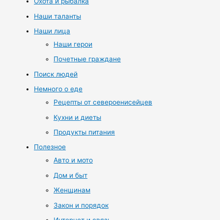
Охота и рыбалка
Наши таланты
Наши лица
Наши герои
Почетные граждане
Поиск людей
Немного о еде
Рецепты от североенисейцев
Кухни и диеты
Продукты питания
Полезное
Авто и мото
Дом и быт
Женщинам
Закон и порядок