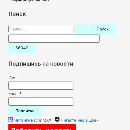
Поиск
П
о
и
с
к
Подпишись на новости
:
Имя
Email *
Читайте нас в MAX
|
Читайте нас в Дзен