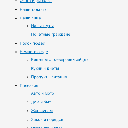
Охота и рыбалка
Наши таланты
Наши лица
Наши герои
Почетные граждане
Поиск людей
Немного о еде
Рецепты от североенисейцев
Кухни и диеты
Продукты питания
Полезное
Авто и мото
Дом и быт
Женщинам
Закон и порядок