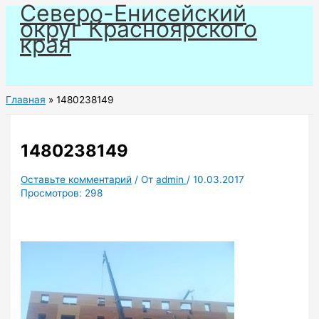
Северо-Енисейский
Перейти
округ Красноярского
к
края
содержимому
Главная
1480238149
1480238149
Оставьте комментарий
/ От
admin
/
10.03.2017
Просмотров:
298