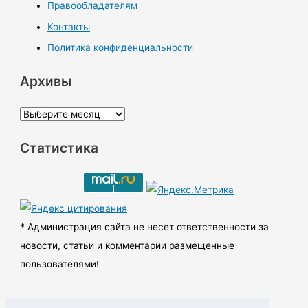
Правообладателям
Контакты
Политика конфиденциальности
Архивы
А
р
Статистика
х
и
в
ы
* Администрация сайта не несет ответственности за
новости, статьи и комментарии размещенные
пользователями!