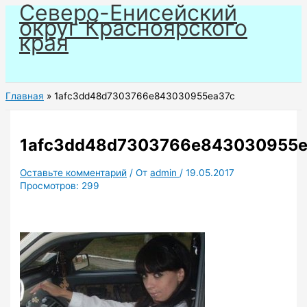
Северо-Енисейский
Перейти
округ Красноярского
к
края
содержимому
Главная
1afc3dd48d7303766e843030955ea37c
1afc3dd48d7303766e843030955e
Оставьте комментарий
/ От
admin
/
19.05.2017
Просмотров:
299