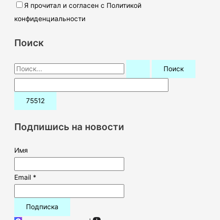
Я прочитал и согласен с Политикой
конфиденциальности
Поиск
П
о
и
с
к
Подпишись на новости
:
Имя
Email *